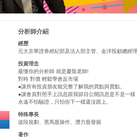
分析師介紹
經歷
元大京華證券經紀部及法人部主管、金洋投顧總經
投資理念
最懂你的分析師 就是慶龍老師!
對時 對價 輕鬆學會反市場
●讓所有投資朋友能完整了解我的買點與賣點。
●讓會員對照手上訊息跟我節目公開訊息是不是一樣
永遠不怕驗證，只怕你下一檔還沒跟上。
特殊專長
波段規劃、黑馬股操作、潛力股發掘
著作